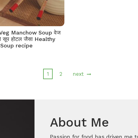
Veg Manchow Soup वेज
 सूप होटल जैसा Healthy
 Soup recipe
1
2
next
About Me
Passion for food has driven me t