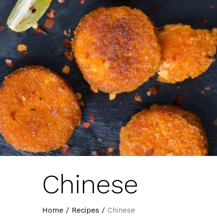
Chinese
Home
/
Recipes
/
Chinese