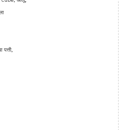
ला
पत्ती,