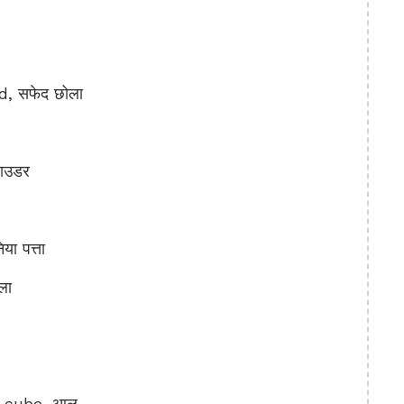
, सफेद छोला
पाउडर
ा पत्ता
ला
 cube, आलू,