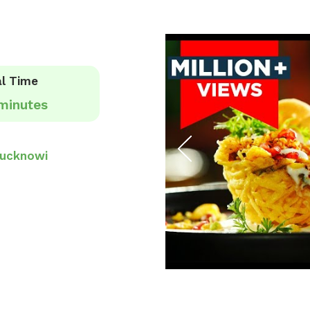
l Time
minutes
ucknowi