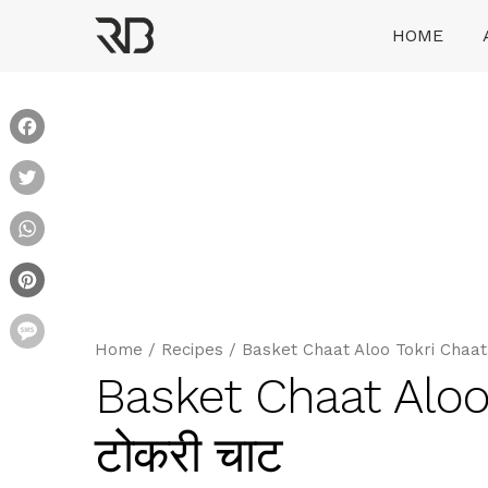
Skip
HOME
to
content
Ranveer Brar
Facebook
Twitter
WhatsApp
Pinterest
Message
Home
/
Recipes
/
Basket Chaat Aloo Tokri Chaat क
Basket Chaat Aloo 
टोकरी चाट