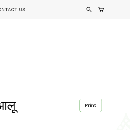
ONTACT US
आलू
Print