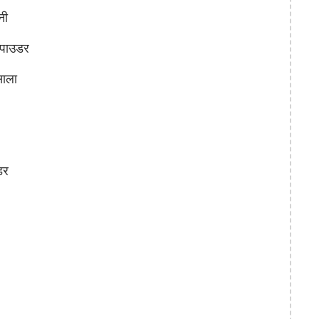
नी
पाउडर
ाला
डर