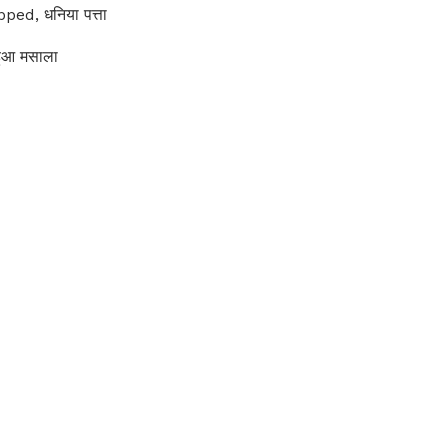
ed, धनिया पत्ता
ुआ मसाला