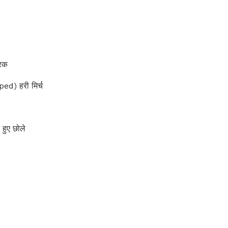
रक
d) हरी मिर्च
ुए छोले