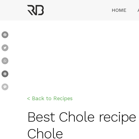
Skip
HOME
to
content
Ranveer Brar
Facebook
Twitter
WhatsApp
Pinterest
Message
< Back to Recipes
Best Chole recipe L
Chole