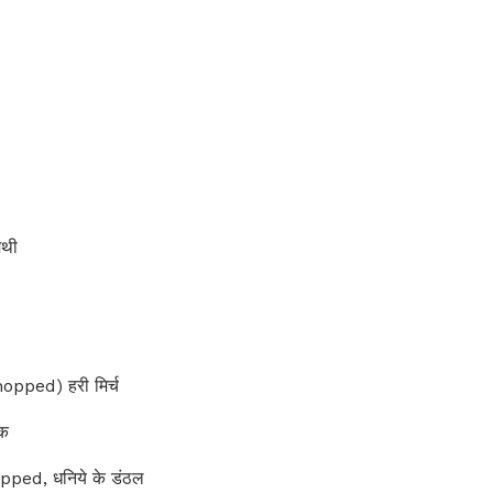
ेथी
opped) हरी मिर्च
रक
ped, धनिये के डंठल