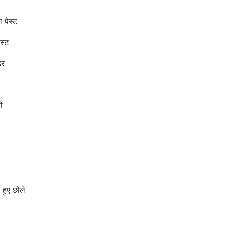
पेस्ट
स्ट
डर
ी
ुए छोले