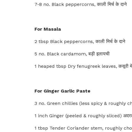
7-8 no. Black peppercorns, काली मिर्च के दाने
For Masala
2 tbsp Black peppercorns, काली मिर्च के दाने
5 no. Black cardamom, बड़ी इलायची
1 heaped tbsp Dry fenugreek leaves, कसूरी म
For Ginger Garlic Paste
3 no. Green chillies (less spicy & roughly ch
1 inch Ginger (peeled & roughly sliced) अद
1 tbsp Tender Coriander stem, roughly chop