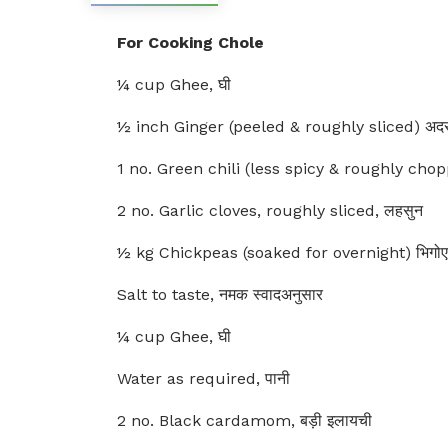
For Cooking Chole
¼ cup Ghee, घी
½ inch Ginger (peeled & roughly sliced) अद
1 no. Green chili (less spicy & roughly choppe
2 no. Garlic cloves, roughly sliced, लहसुन
½ kg Chickpeas (soaked for overnight) भिगोए ह
Salt to taste, नमक स्वादअनुसार
¼ cup Ghee, घी
Water as required, पानी
2 no. Black cardamom, बड़ी इलायची