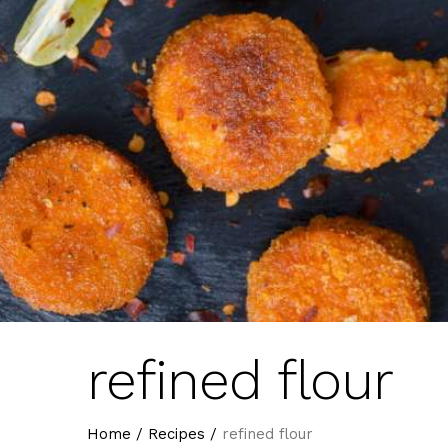
refined flour
Home
/
Recipes
/
refined flour