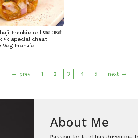
aji Frankie roll पाव भाजी
ि घर पर special chaat
e Veg Frankie
prev
1
2
3
4
5
next
About Me
Passion for food has driven me t