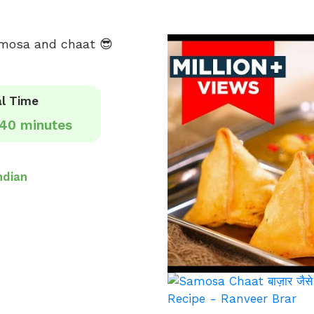
amosa and chaat 😎
l Time
40 minutes
ndian