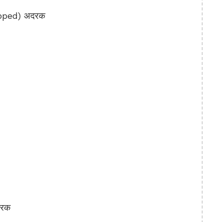
pped) अदरक
दरक