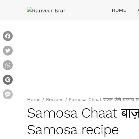
Skip
HOME
to
content
Ranveer Brar
Facebook
Twitter
WhatsApp
Pinterest
Message
Home
/
Recipes
/
Samosa Chaat बाज़ार जैसे चटपटा 
Samosa Chaat बाज़ा
Samosa recipe