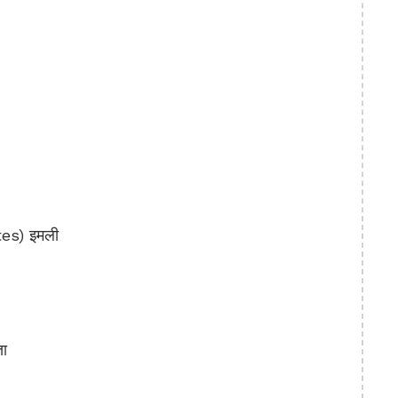
es) इमली
ता