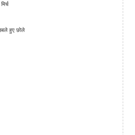
िर्च
ले हुए छोले