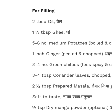
For Filling
2 tbsp Oil, तेल
1 ½ tbsp Ghee, घी
5-6 no. medium Potatoes (boiled & dic
1 inch Ginger (peeled & chopped) अद
3-4 no. Green chillies (less spicy & ch
3-4 tbsp Coriander leaves, chopped, धन
2 ½ tbsp Prepared Masala, तैयार किया ह
Salt to taste, नमक स्वादअनुसार
½ tsp Dry mango powder (optional) आ