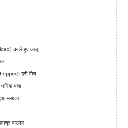
ed) उबले हुए आलू
रक
opped) हरी मिर्च
िया पत्ता
ुआ मसाला
मचूर पाउडर