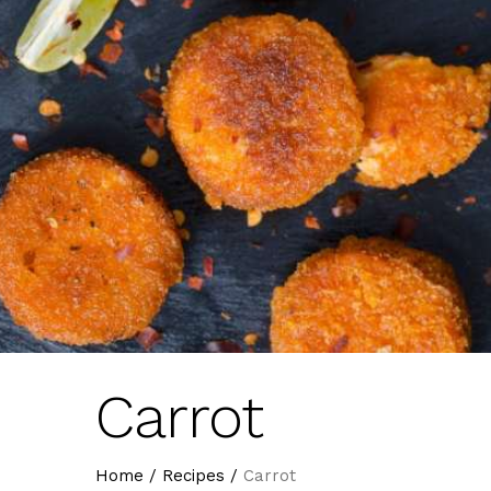
Carrot
Home
/
Recipes
/
Carrot