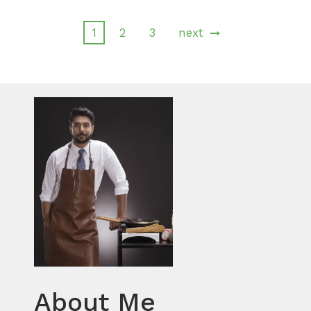
1
2
3
next
About Me