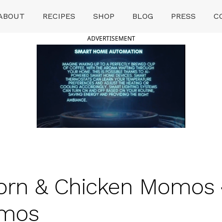
ABOUT
RECIPES
SHOP
BLOG
PRESS
C
ADVERTISEMENT
orn & Chicken Momos आ
omos