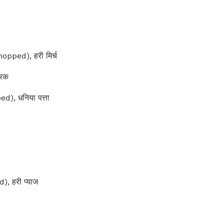
opped), हरी मिर्च
दरक
), धनिया पत्ता
 हरी प्याज