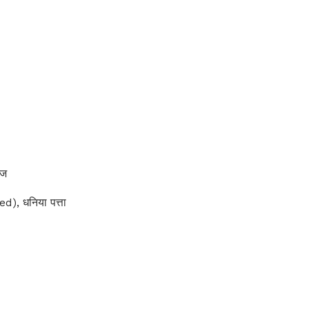
ाज
), धनिया पत्ता