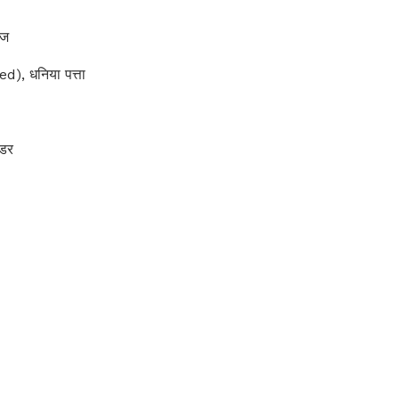
ाज
), धनिया पत्ता
उडर