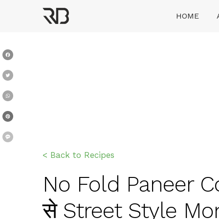
Skip
HOME
to
content
Ranveer Brar
Facebook
Twitter
WhatsApp
Pinterest
Message
< Back to Recipes
No Fold Paneer C
से Street Style M