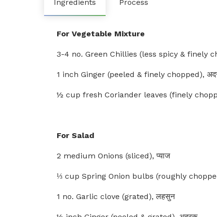
Ingredients
Process
For Vegetable Mixture
3-4 no. Green Chillies (less spicy & finely ch
1 inch Ginger (peeled & finely chopped), अ
½ cup fresh Coriander leaves (finely chopped
For Salad
2 medium Onions (sliced), प्याज
⅓ cup Spring Onion bulbs (roughly chopped),
1 no. Garlic clove (grated), लहसुन
½ inch Ginger (peeled & grated), अदरक