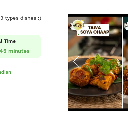
3 types dishes :)
l Time
45 minutes
ndian