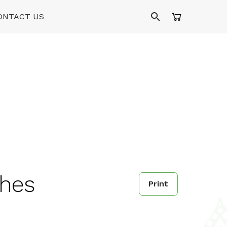
ONTACT US
shes
Print