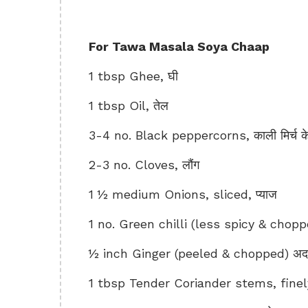
For Tawa Masala Soya Chaap
1 tbsp Ghee, घी
1 tbsp Oil, तेल
3-4 no. Black peppercorns, काली मिर्च के
2-3 no. Cloves, लौंग
1 ½ medium Onions, sliced, प्याज
1 no. Green chilli (less spicy & chopped
½ inch Ginger (peeled & chopped) अ
1 tbsp Tender Coriander stems, finely