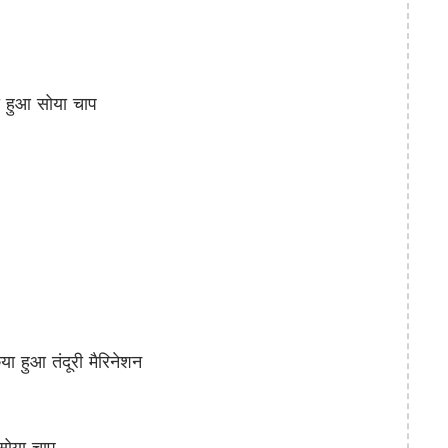
हुआ सोया चाप
हुआ तंदूरी मैरिनेशन
सोया चाप