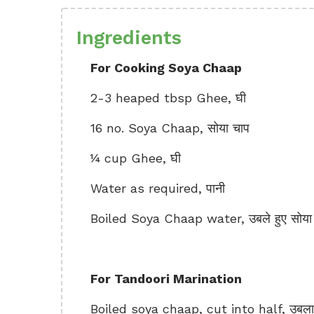
Ingredients
For Cooking Soya Chaap
2-3 heaped tbsp Ghee, घी
16 no. Soya Chaap, सोया चाप
¼ cup Ghee, घी
Water as required, पानी
Boiled Soya Chaap water, उबले हुए सोया 
For Tandoori Marination
Boiled soya chaap, cut into half, उबला 