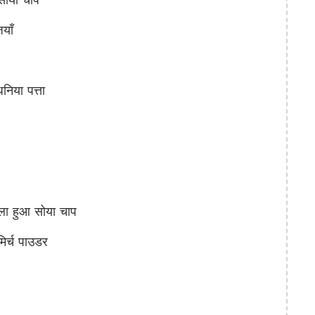
याँ
या पत्ता
 हुआ सोया चाप
र्च पाउडर