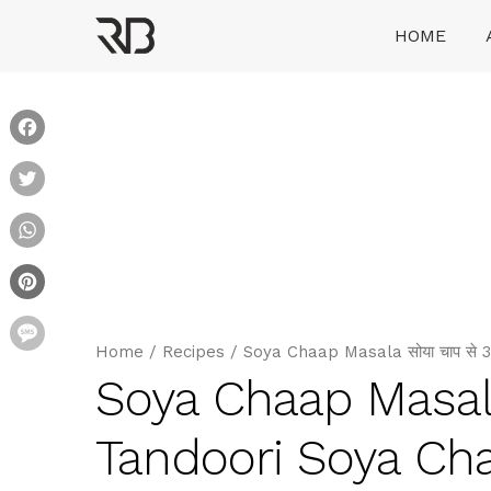
Skip
HOME
to
content
Ranveer Brar
Facebook
Twitter
WhatsApp
Pinterest
Message
Home
/
Recipes
/
Soya Chaap Masala सोया चाप से
Soya Chaap Masala
Tandoori Soya Ch