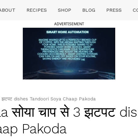
ABOUT
RECIPES
SHOP
BLOG
PRESS
C
ADVERTISEMENT
 3 झटपट dishes Tandoori Soya Chaap Pakoda
 सोया चाप से 3 झटपट di
aap Pakoda