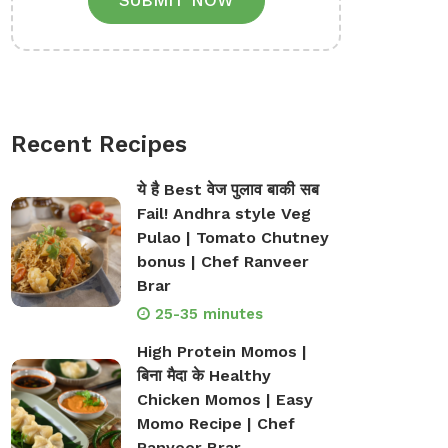
SUBMIT NOW
Recent Recipes
ये है Best वेज पुलाव बाकी सब
Fail! Andhra style Veg
Pulao | Tomato Chutney
bonus | Chef Ranveer
Brar
25-35 minutes
High Protein Momos |
बिना मैदा के Healthy
Chicken Momos | Easy
Momo Recipe | Chef
Ranveer Brar