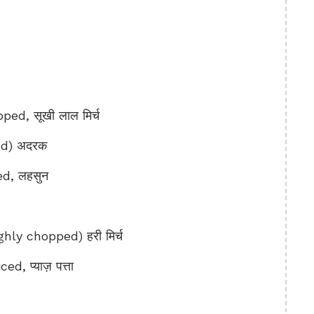
ed, सूखी लाल मिर्च
ed) अदरक
ed, लहसुन
hly chopped) हरी मिर्च
, प्याज़ पत्ता