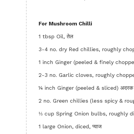
For Mushroom Chilli
1 tbsp Oil, तेल
3-4 no. dry Red chillies, roughly chopp
1 inch Ginger (peeled & finely chopp
2-3 no. Garlic cloves, roughly chopp
¼ inch Ginger (peeled & sliced) अदरक
2 no. Green chillies (less spicy & roug
⅓ cup Spring Onion bulbs, roughly diced
1 large Onion, diced, प्याज