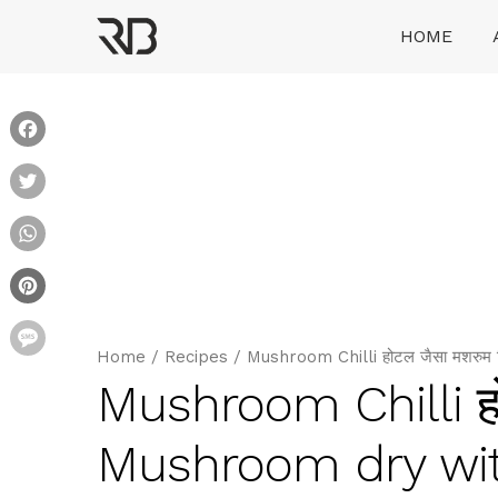
Skip
HOME
to
content
Ranveer Brar
Facebook
Twitter
WhatsApp
Pinterest
Message
Home
/
Recipes
/
Mushroom Chilli होटल जैसा मशरुम
Mushroom Chilli हो
Mushroom dry wi