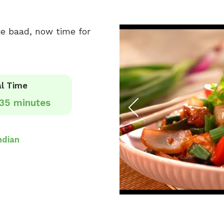
ke baad, now time for
l Time
35 minutes
ndian