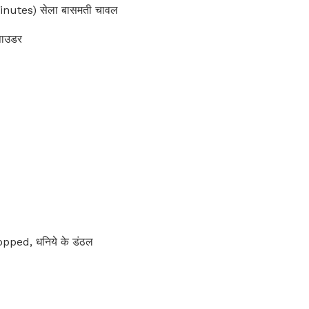
nutes) सेला बासमती चावल
पाउडर
ped, धनिये के डंठल