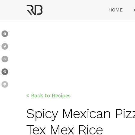
Skip
HOME
to
content
Ranveer Brar
Facebook
Twitter
WhatsApp
Pinterest
Message
< Back to Recipes
Spicy Mexican Pizza
Tex Mex Rice