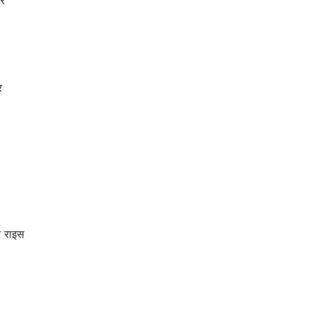
र
र
 राइस